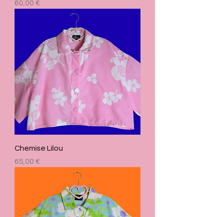
Prix
60,00 €
Chemise Lilou
Prix
65,00 €