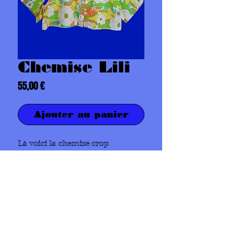
Chemise Lili
Prix
55,00 €
Ajouter au panier
Là voici la chemise crop
top fabriquée avec amour
à partir de draps recyclés de
votre tendre enfance dans nos
ateliers :)
Coupe oversize, taille unique
100% coton